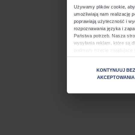
Używamy plików cookie, aby 
umożliwiają nam realizację p
Application error:
poprawiają użyteczność i w
rozpoznawania języka i zap
Państwa potrzeb. Nasza stro
wysyłania reklam, które są d
podmioty trzecie znajdując
jeszcze decyzji w sprawie 
przekazanie danych odbywa s
KONTYNUUJ BE
AKCEPTOWANIA
Jeżeli chcą Państwo zapozna
sposobóww zarządzania nimi,
przycisku "Zarządzaj moimi 