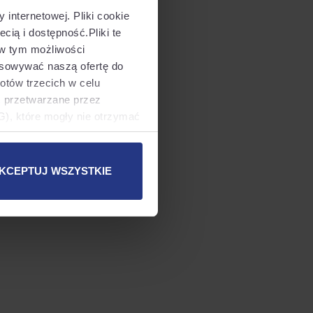
internetowej. Pliki cookie
cią i dostępność.Pliki te
 more information).
 w tym możliwości
asowywać naszą ofertę do
otów trzecich w celu
ć przetwarzane przez
), które mogły nie otrzymać
danych. W takim przypadku
KCEPTUJ WSZYSTKIE
s plików cookie i
 cookie
albo kliknięcie