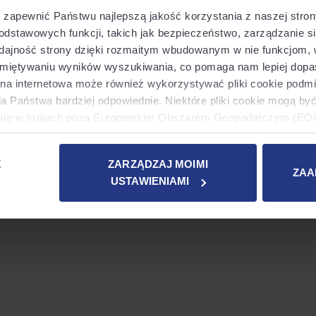
zapewnić Państwu najlepszą jakość korzystania z naszej strony 
odstawowych funkcji, takich jak bezpieczeństwo, zarządzanie sie
 a client-side exception has occurred (see the browser console for
ydajność strony dzięki rozmaitym wbudowanym w nie funkcjom,
amiętywaniu wyników wyszukiwania, co pomaga nam lepiej dop
na internetowa może również wykorzystywać pliki cookie podmi
la Państwa bardziej odpowiednie. Niektóre pliki cookie mogą by
e się w krajach poza Europejskim Obszarem Gospodarczym (EOG
adekwatności ochrony danych od europejskich organów ochrony 
ię na podstawie zgody użytkownika (art. 49 ust. 1a RODO).
Z
ZARZĄDZAJ MOIMI
ZAA
USTAWIENIAMI
ć się z dodatkowymi informacjami na temat używanych przez na
 możliwe jest przejście do naszej
Polityki dotyczącej plików
ustawieniami".