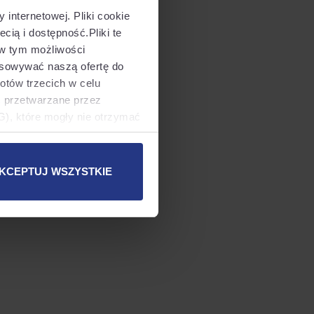
internetowej. Pliki cookie
cią i dostępność.Pliki te
 more information).
 w tym możliwości
asowywać naszą ofertę do
otów trzecich w celu
ć przetwarzane przez
), które mogły nie otrzymać
danych. W takim przypadku
KCEPTUJ WSZYSTKIE
s plików cookie i
 cookie
albo kliknięcie