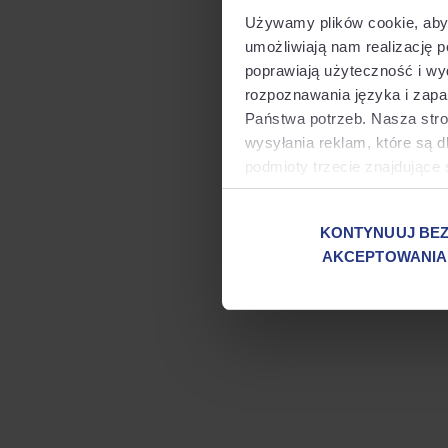
Używamy plików cookie, aby 
umożliwiają nam realizację p
Application error:
poprawiają użyteczność i w
rozpoznawania języka i zap
Państwa potrzeb. Nasza stro
wysyłania reklam, które są d
podmioty trzecie znajdując
jeszcze decyzji w sprawie 
przekazanie danych odbywa s
KONTYNUUJ BE
AKCEPTOWANIA
Jeżeli chcą Państwo zapozna
sposobóww zarządzania nimi,
przycisku "Zarządzaj moimi 