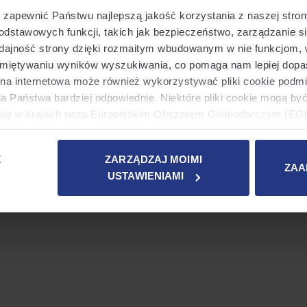
zapewnić Państwu najlepszą jakość korzystania z naszej strony 
odstawowych funkcji, takich jak bezpieczeństwo, zarządzanie sie
 a client-side exception has occurred (see the browser console for
ydajność strony dzięki rozmaitym wbudowanym w nie funkcjom,
amiętywaniu wyników wyszukiwania, co pomaga nam lepiej dop
na internetowa może również wykorzystywać pliki cookie podmi
la Państwa bardziej odpowiednie. Niektóre pliki cookie mogą by
e się w krajach poza Europejskim Obszarem Gospodarczym (EOG
adekwatności ochrony danych od europejskich organów ochrony 
ię na podstawie zgody użytkownika (art. 49 ust. 1a RODO).
Z
ZARZĄDZAJ MOIMI
ZAA
USTAWIENIAMI
ć się z dodatkowymi informacjami na temat używanych przez na
 możliwe jest przejście do naszej
Polityki dotyczącej plików
ustawieniami".